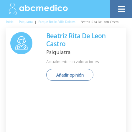
Inicio
|
Psiquiatra
|
Parque Batlle, Villa Dolores
|
Beatriz Rita De Leon Castro
Beatriz Rita De Leon
Castro
Psiquiatra
Actualmente sin valoraciones
Añadir opinión