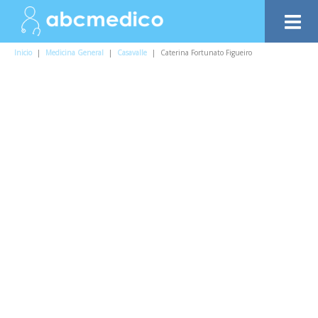
Inicio
|
Medicina General
|
Casavalle
|
Caterina Fortunato Figueiro