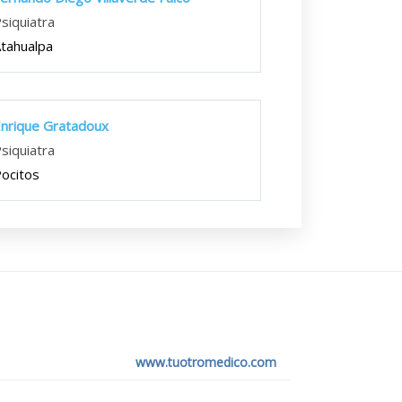
siquiatra
tahualpa
nrique Gratadoux
siquiatra
ocitos
www.tuotromedico.com