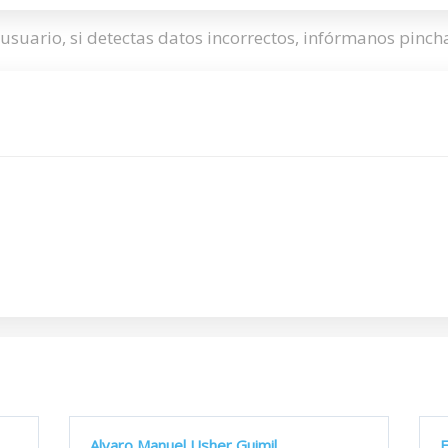
usuario, si detectas datos incorrectos, infórmanos pinc
Alvaro Manuel Usher Guimil
F