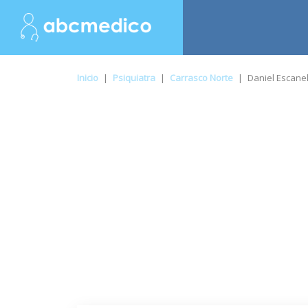
Inicio
|
Psiquiatra
|
Carrasco Norte
|
Daniel Escane