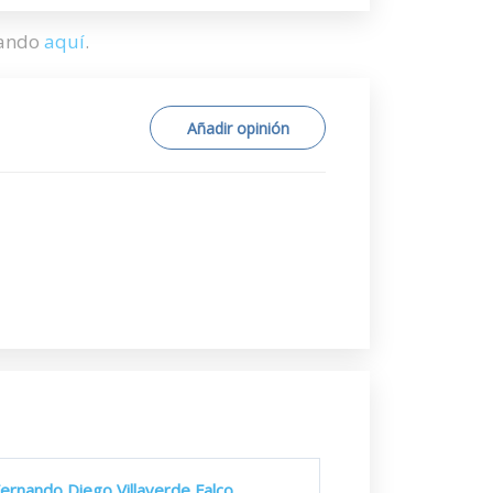
hando
aquí
.
Añadir opinión
ernando Diego Villaverde Falco