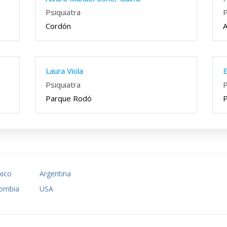
Psiquiatra
P
Cordón
A
Laura Viola
E
Psiquiatra
P
Parque Rodó
P
ico
Argentina
ombia
USA