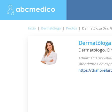
Inicio
|
Dermatólogo
|
Pocitos
|
Dermatóloga Dra. Fi
Dermatóloga D
Dermatólogo, Ci
Actualmente sin valor
Atendemos en espa
https://drafiorellar