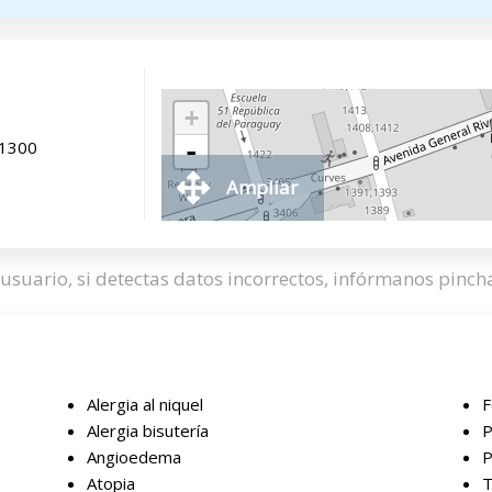
+
11300
-
Ampliar
usuario, si detectas datos incorrectos, infórmanos pinc
Alergia al niquel
F
Alergia bisutería
P
Angioedema
P
Atopia
T