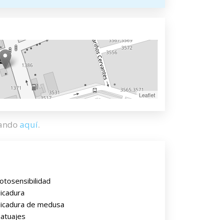
Leaflet
hando
aquí
.
otosensibilidad
icadura
icadura de medusa
atuajes