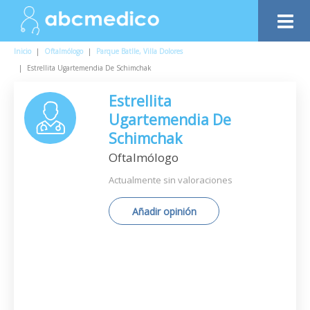
Inicio
|
Oftalmólogo
|
Parque Batlle, Villa Dolores
|
Estrellita Ugartemendia De Schimchak
Estrellita
Ugartemendia De
Schimchak
Oftalmólogo
Actualmente sin valoraciones
Añadir opinión