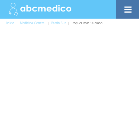
Inicio
|
Medicina General
|
Barrio Sur
|
Raquel Rosa Salomon