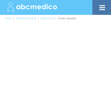
Inicio
|
Medicina General
|
Aires Puros
|
Ruben Acevedo