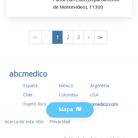
de Montevideo), 11300
≪
<
1
2
3
>
≫
abcmedico
España
México
Argentina
Chile
Colombia
USA
Puerto Rico
www.tuotromedico.com
Mapa
Acerca de este sitio
Privacidad