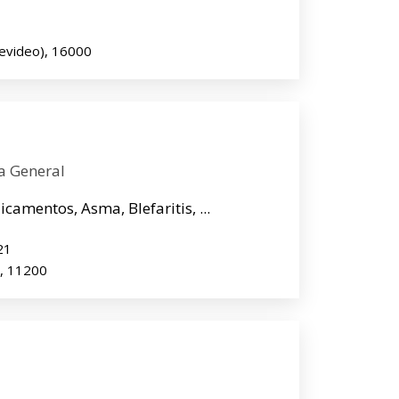
evideo), 16000
a General
camentos, Asma, Blefaritis, ...
21
, 11200