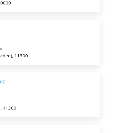
 0000
co
ideo), 11300
ez
), 11300