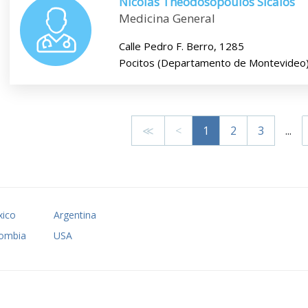
Nicolas Theodosopoulos Sicalos
Medicina General
Calle Pedro F. Berro, 1285
Pocitos (Departamento de Montevideo
≪
<
1
2
3
...
ico
Argentina
ombia
USA