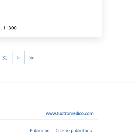
), 11300
32
>
≫
www.tuotromedico.com
Publicidad
Criterio publicitario